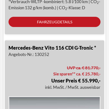
*Verbrauch-WLTP -kombiniert: 5.8 l/100 km | CO
-
2
Emission 132 g/km (komb.) | CO
-Klasse: D
2
FAHRZEUGDETAILS
Mercedes-Benz Vito 116 CDI G-Tronic *
Angebots-Nr.: 130252
UVP ca. € 81.770,-
Sie sparen** ca. € 25.780,-
Unser Preis € 55.990,-
inkl. MwSt. / MwSt. ausweisbar