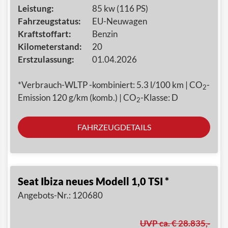
Leistung:
85 kw (116 PS)
Fahrzeugstatus:
EU-Neuwagen
Kraftstoffart:
Benzin
Kilometerstand:
20
Erstzulassung:
01.04.2026
*Verbrauch-WLTP -kombiniert: 5.3 l/100 km | CO
-
2
Emission 120 g/km (komb.) | CO
-Klasse: D
2
FAHRZEUGDETAILS
Seat Ibiza neues Modell 1,0 TSI *
Angebots-Nr.: 120680
UVP ca. € 28.835,-