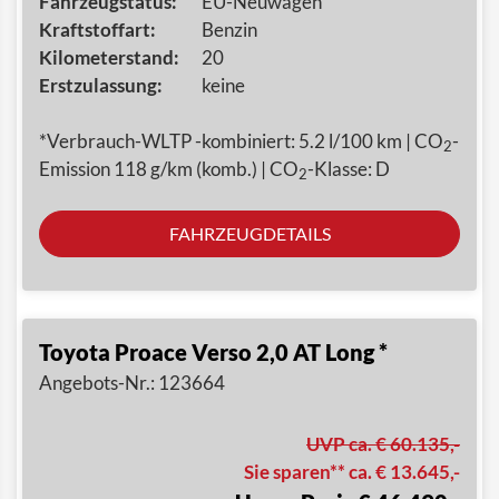
Fahrzeugstatus:
EU-Neuwagen
Kraftstoffart:
Benzin
Kilometerstand:
20
Erstzulassung:
keine
*Verbrauch-WLTP -kombiniert: 5.2 l/100 km | CO
-
2
Emission 118 g/km (komb.) | CO
-Klasse: D
2
FAHRZEUGDETAILS
Toyota Proace Verso 2,0 AT Long *
Angebots-Nr.: 123664
UVP ca. € 60.135,-
Sie sparen** ca. € 13.645,-