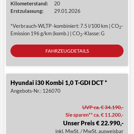
Kilometerstand:
20
Erstzulassung:
29.01.2026
*Verbrauch-WLTP -kombiniert: 7.5 l/100 km | CO
-
2
Emission 196 g/km (komb.) | CO
-Klasse: G
2
FAHRZEUGDETAILS
Hyundai i30 Kombi 1,0 T-GDI DCT *
Angebots-Nr.: 126070
UVP ca. € 34.190,-
Sie sparen** ca. € 11.200,-
Unser Preis € 22.990,-
inkl. MwSt. / MwSt. ausweisbar