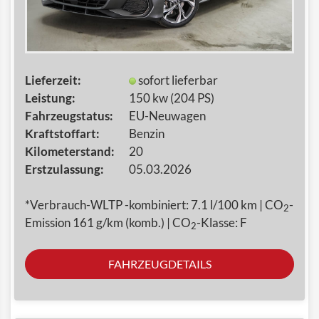
Lieferzeit:
sofort lieferbar
Leistung:
150 kw (204 PS)
Fahrzeugstatus:
EU-Neuwagen
Kraftstoffart:
Benzin
Kilometerstand:
20
Erstzulassung:
05.03.2026
*Verbrauch-WLTP -kombiniert: 7.1 l/100 km | CO
-
2
Emission 161 g/km (komb.) | CO
-Klasse: F
2
FAHRZEUGDETAILS