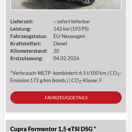
Lieferzeit:
sofort lieferbar
Leistung:
142 kw (193 PS)
Fahrzeugstatus:
EU-Neuwagen
Kraftstoffart:
Diesel
Kilometerstand:
20
Erstzulassung:
04.02.2026
*Verbrauch-WLTP -kombiniert: 6.5 l/100 km | CO
-
2
Emission 172 g/km (komb.) | CO
-Klasse: F
2
FAHRZEUGDETAILS
Cupra Formentor 1,5 eTSI DSG *