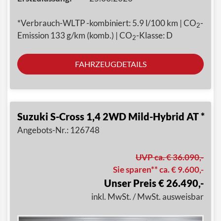
*Verbrauch-WLTP -kombiniert: 5.9 l/100 km | CO
-
2
Emission 133 g/km (komb.) | CO
-Klasse: D
2
FAHRZEUGDETAILS
Suzuki S-Cross 1,4 2WD Mild-Hybrid AT *
Angebots-Nr.: 126748
UVP ca. € 36.090,-
Sie sparen** ca. € 9.600,-
Unser Preis € 26.490,-
inkl. MwSt. / MwSt. ausweisbar