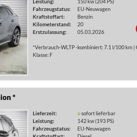
Leistung:
150 kw (204 PS)
Fahrzeugstatus:
EU-Neuwagen
Kraftstoffart:
Benzin
Kilometerstand:
20
Erstzulassung:
05.03.2026
*Verbrauch-WLTP -kombiniert: 7.1 l/100 km |
Klasse: F
ion *
Lieferzeit:
sofort lieferbar
Leistung:
142 kw (193 PS)
Fahrzeugstatus:
EU-Neuwagen
Kraftstoffart:
Diesel