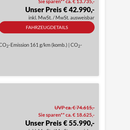
Sie sparen** ca. € 13.735,-
Unser Preis € 42.990,-
inkl. MwSt. / MwSt. ausweisbar
FAHRZEUGDETAILS
 CO
-Emission 161 g/km (komb.) | CO
-
2
2
UVP ca. € 74.615,-
Sie sparen** ca. € 18.625,-
Unser Preis € 55.990,-