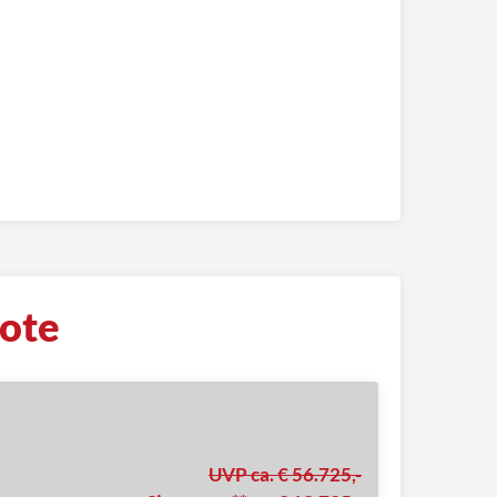
ote
UVP ca. € 56.725,-