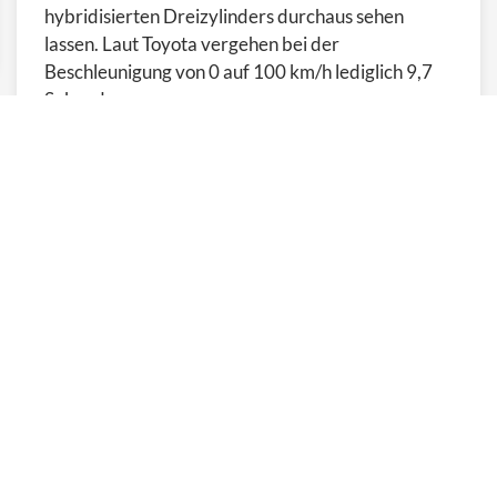
hybridisierten Dreizylinders durchaus sehen
lassen. Laut Toyota vergehen bei der
Beschleunigung von 0 auf 100 km/h lediglich 9,7
Sekunden.
Der Benziner schaltet im normalen Fahrbetrieb
oft ab, in vielen Fahrsituationen übernimmt der
Elektromotor. Mehr als zwei bis drei Kilometer
rein elektrisch kommt der Yaris zwar nicht, doch
dafür ist der Hybrid auch nicht konstruiert.
Toyota-typisch findet der automatische Wechsel
bzw. das Zusammenspiel der Antriebe unmerklich
statt, der Fahrer muss nur Gas geben und
bremsen.
Es lässt sich definitiv sagen, dass der kleine Yaris
gerade für den Stadtverkehr perfekt erscheint,
jedoch eignen sich definitiv auch längere