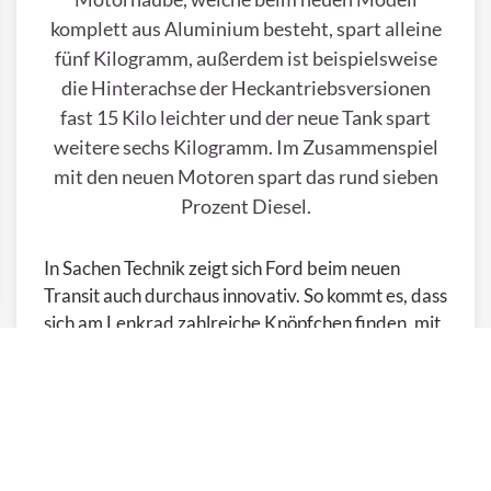
komplett aus Aluminium besteht, spart alleine
fünf Kilogramm, außerdem ist beispielsweise
die Hinterachse der Heckantriebsversionen
fast 15 Kilo leichter und der neue Tank spart
weitere sechs Kilogramm. Im Zusammenspiel
mit den neuen Motoren spart das rund sieben
Prozent Diesel.
In Sachen Technik zeigt sich Ford beim neuen
Transit auch durchaus innovativ. So kommt es, dass
sich am Lenkrad zahlreiche Knöpfchen finden, mit
denen man diverse Funktionen des Fahrzeugs
steuern kann. Die funktioniert nach kurzer
Eingewöhnungszeit auch ohne hinsehen zu
müssen. Eines der neuen Assistenzsysteme ist der
intelligente Abstandstempomat mit
Verkehrszeichenerkennung. Einmal eingestellt